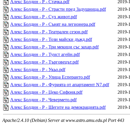
Алекс Болдин - Р - Стачка.pdf
2019-1
Алекс Болдин - Р - Страсти пред Задушница.pdf
2019-1
Алекс Болдин - Р - Сух живот.pdf
2019-1
Алекс Болдин - Р - Сънят на легионера.pdf
2019-1
Алекс Болдин - Р - Театрален сезон.pdf
2019-1
Алекс Болдин - Р - Този майски дъжд.pdf
2019-1
Алекс Болдин - Р - Три мекици със захар.pdf
2019-1
Алекс Болдин - Р - Туист агейн.pdf
2019-1
Алекс Болдин - Р - Търговецът.pdf
2019-1
Алекс Болдин - Р - Укьо.pdf
2019-1
Алекс Болдин - Р - Улица Есперанто.pdf
2019-1
Алекс Болдин - Р - Фурията от апартамент N7.pdf
2019-1
Алекс Болдин - Р - Цеко Сифоня.pdf
2019-1
Алекс Болдин - Р - Чевермето.pdf
2019-1
Алекс Болдин - Р - Шегите на демокрацията.pdf
2019-1
Apache/2.4.10 (Debian) Server at www.astro.amu.edu.pl Port 443