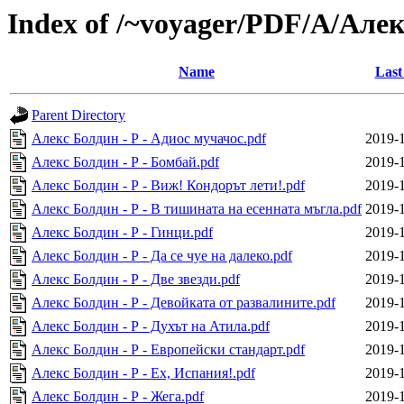
Index of /~voyager/PDF/А/Але
Name
Last
Parent Directory
Алекс Болдин - Р - Адиос мучачос.pdf
2019-1
Алекс Болдин - Р - Бомбай.pdf
2019-1
Алекс Болдин - Р - Виж! Кондорът лети!.pdf
2019-1
Алекс Болдин - Р - В тишината на есенната мъгла.pdf
2019-1
Алекс Болдин - Р - Гинци.pdf
2019-1
Алекс Болдин - Р - Да се чуе на далеко.pdf
2019-1
Алекс Болдин - Р - Две звезди.pdf
2019-1
Алекс Болдин - Р - Девойката от развалините.pdf
2019-1
Алекс Болдин - Р - Духът на Атила.pdf
2019-1
Алекс Болдин - Р - Европейски стандарт.pdf
2019-1
Алекс Болдин - Р - Ех, Испания!.pdf
2019-1
Алекс Болдин - Р - Жега.pdf
2019-1