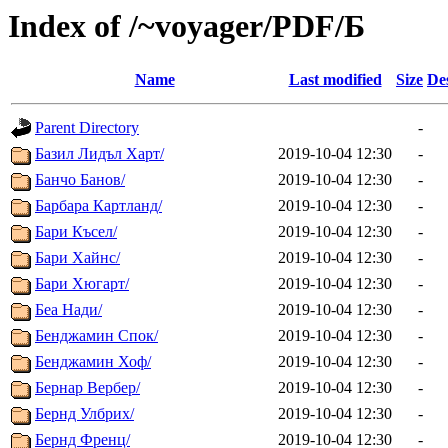
Index of /~voyager/PDF/Б
Name
Last modified
Size
De
Parent Directory
-
Базил Лидъл Харт/
2019-10-04 12:30
-
Банчо Банов/
2019-10-04 12:30
-
Барбара Картланд/
2019-10-04 12:30
-
Бари Късел/
2019-10-04 12:30
-
Бари Хайнс/
2019-10-04 12:30
-
Бари Хюгарт/
2019-10-04 12:30
-
Беа Нади/
2019-10-04 12:30
-
Бенджамин Спок/
2019-10-04 12:30
-
Бенджамин Хоф/
2019-10-04 12:30
-
Бернар Вербер/
2019-10-04 12:30
-
Бернд Улбрих/
2019-10-04 12:30
-
Бернд Френц/
2019-10-04 12:30
-