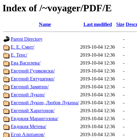
Index of /~voyager/PDF/Е
Name
Last modified
Size
Descr
Parent Directory
-
Е. Е. Смит/
2019-10-04 12:36
-
Е. Тенс/
2019-10-04 12:36
-
Ева Василева/
2019-10-04 12:36
-
Евгений Гуляковски/
2019-10-04 12:36
-
Евгений Евтушенко/
2019-10-04 12:36
-
Евгений Замятин/
2019-10-04 12:36
-
Евгений Лукин/
2019-10-04 12:36
-
Евгений Лукин, Любов Лукина/
2019-10-04 12:36
-
Евгений Харитонов/
2019-10-04 12:36
-
Евдокия Марангозова/
2019-10-04 12:36
-
Евдокия Метева/
2019-10-04 12:36
-
Егор Алипанов/
2019-10-04 12:36
-