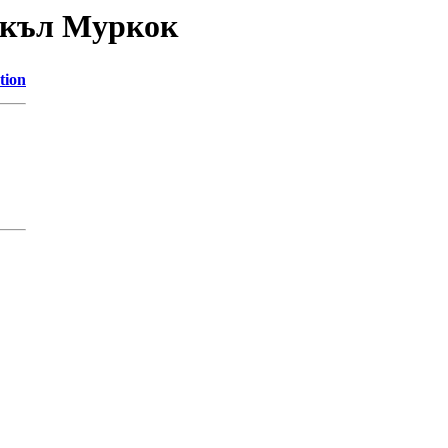
йкъл Муркок
tion