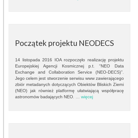
Prace dyplomowe
Egzaminy dyplomowe
Praktyki studenckie
Początek projektu NEODECS
Koło naukowe
14 listopada 2016 IOA rozpoczęło realizację projektu
Absolwenci
Europejskiej Agencji Kosmicznej p.t. “NEO Data
Exchange and Collaboration Service (NEO-DECS)”.
Ogłoszenia i dokumenty
Jego celem jest stworzenie serwisu www zawierającego
zbiór metadanych dotyczących Obiektów Bliskich Ziemi
POPULARYZACJA
(NEO) jak również platformę ułatwiającą współpracę
astronomów badających NEO. …
więcej
Wykłady otwarte
Pokazy nieba
Lekcje astronomii