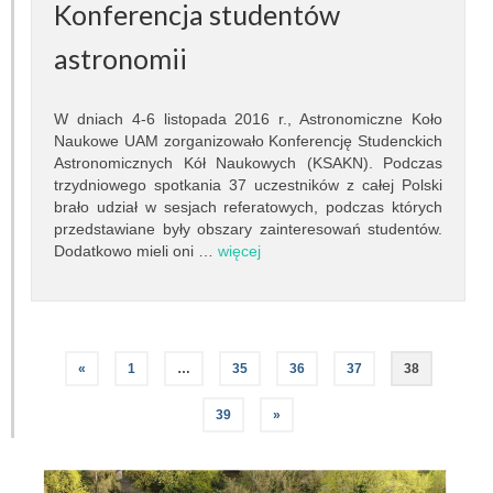
Konferencja studentów
Inna działalność
astronomii
Fundacja Ziemia i Kosmos
W dniach 4-6 listopada 2016 r., Astronomiczne Koło
Noc Naukowców
Naukowe UAM zorganizowało Konferencję Studenckich
Astronomicznych Kół Naukowych (KSAKN). Podczas
Układ Słoneczny przy Słonecznej 36
trzydniowego spotkania 37 uczestników z całej Polski
brało udział w sesjach referatowych, podczas których
Meteoryt Morasko
przedstawiane były obszary zainteresowań studentów.
Dodatkowo mieli oni …
więcej
Nasze planetoidy
Zapytaj astronoma
«
1
…
35
36
37
38
Dla miłośników
39
»