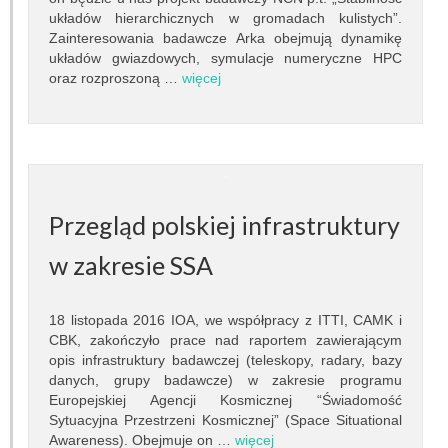
Granty
układów hierarchicznych w gromadach kulistych”.
Zainteresowania badawcze Arka obejmują dynamikę
Projekty
układów gwiazdowych, symulacje numeryczne HPC
oraz rozproszoną …
więcej
Konferencje
Serwisy sieciowe
STUDIA
Przegląd polskiej infrastruktury
Jak zostać studentem
w zakresie SSA
Programy studiów
18 listopada 2016 IOA, we współpracy z ITTI, CAMK i
Opisy przedmiotów
CBK, zakończyło prace nad raportem zawierającym
opis infrastruktury badawczej (teleskopy, radary, bazy
Plany zajęć
danych, grupy badawcze) w zakresie programu
Europejskiej Agencji Kosmicznej “Świadomość
Dyżury pracowników
Sytuacyjna Przestrzeni Kosmicznej” (Space Situational
Awareness). Obejmuje on …
więcej