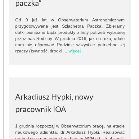
Pracownicy
paczka”
Teleskopy
Od 9 już lat w Obserwatorium Astronomicznym
przygotowywana jest Szlachetna Paczka. Zbieramy
Biblioteka
datki pieniężne bądź produkty z listy potrzeb wybranej
przez nas Rodziny. W grudniu 2016, jak co roku, udało
Infrastruktura
nam się ofiarować Rodzinie wszystkie potrzebne jej
rzeczy (żywność, środki …
więcej
Kontakt
Kalendarz
BADANIA NAUKOWE
Arkadiusz Hypki, nowy
Dziedziny badań
pracownik IOA
Seminaria
1 grudnia rozpoczął w Obserwatorium pracę, na etacie
Publikacje
naukowego adiunkta, dr Arkadiusz Hypki. Realizować
on będzie u nas projekt badawczy NCN p.t. „Stabilność