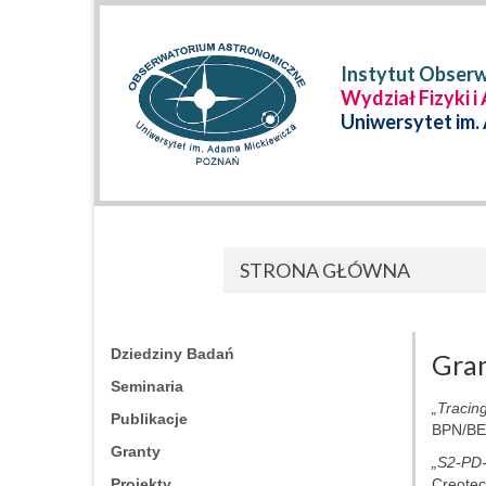
Instytut Obser
Wydział Fizyki i
Uniwersytet im.
STRONA GŁÓWNA
Dziedziny Badań
Gran
Seminaria
„Tracin
Publikacje
BPN/BEK
Granty
„S2-PD-
Projekty
Creotec