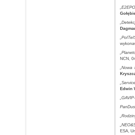
„E2EPOC
Gołębi
„Detekc
Dagmar
„PoITeI
wykonaw
„Planet
NCN, 04
„Nowa 
Kryszc
„Servic
Edwin
„GAVIP
PanDust
„Rodzin
„NEO&SS
ESA, Un