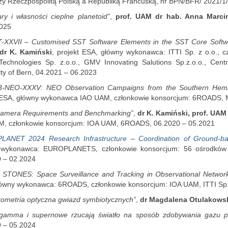
zy Rzeczpospolitą Polską a Republiką Francuską, nr BPN/BFR/ 2021
ry i własności cieplne planetoid”
,
prof. UAM dr hab. Anna Marci
025
-XXVII – Customised SST Software Elements in the SST Core Softw
dr K. Kamiński
, projekt ESA, główny wykonawca: ITTI Sp. z o.o., 
 Technologies Sp. z.o.o., GMV Innovating Salutions Sp.z.o.o., Cen
ity of Bern, 04.2021 – 06.2023
3-NEO-XXXV: NEO Observation Campaigns from the Southern Hemi
 ESA, główny wykonawca IAO UAM, członkowie konsorcjum: 6ROADS, M
amera Requirements and Benchmarking”
,
dr K. Kamiński, prof. UAM
, członkowie konsorcjum: IOA UAM, 6ROADS, 06.2020 – 05.2021
ANET 2024 Research Infrastructure
–
Coordination of Ground-b
 wykonawca: EUROPLANETS, członkowie konsorcjum: 56 ośrodków
 – 02.2024
STONES: Space Surveillance and Tracking in Observational Network
ówny wykonawca: 6ROADS, członkowie konsorcjum: IOA UAM, ITTI Sp. 
erometria optyczna gwiazd symbiotycznych”
,
dr Magdalena Otulakows
 gamma i supernowe rzucają światło na sposób zdobywania gazu pr
 – 05.2024