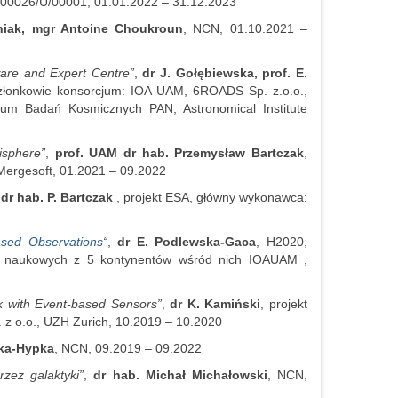
/1/00026/U/00001, 01.01.2022 – 31.12.2023
niak, mgr Antoine Choukroun
, NCN, 01.10.2021 –
are and Expert Centre”
,
dr J. Gołębiewska, prof. E.
członkowie konsorcjum: IOA UAM, 6ROADS Sp. z.o.o.,
trum Badań Kosmicznych PAN, Astronomical Institute
sphere”
,
prof. UAM dr hab. Przemysław Bartczak
,
ergesoft, 01.2021 – 09.2022
 dr hab. P. Bartczak
, projekt ESA, główny wykonawca:
ased Observations
“
,
dr E. Podlewska-Gaca
, H2020,
 naukowych z 5 kontynentów wśród nich IOAUAM ,
 with Event-based Sensors”
,
dr K. Kamiński
, projekt
z o.o., UZH Zurich, 10.2019 – 10.2020
ka-Hypka
, NCN, 09.2019 – 09.2022
zez galaktyki”
,
dr hab. Michał Michałowski
, NCN,