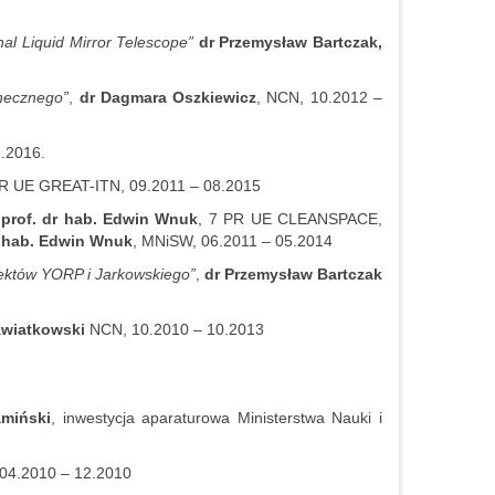
nal Liquid Mirror Telescope”
dr Przemysław Bartczak,
onecznego”
,
dr Dagmara Oszkiewicz
, NCN, 10.2012 –
.2016.
PR UE GREAT-ITN, 09.2011 – 08.2015
,
prof. dr hab. Edwin Wnuk
, 7 PR UE CLEANSPACE,
r hab. Edwin Wnuk
, MNiSW, 06.2011 – 05.2014
ektów YORP i Jarkowskiego”
,
dr Przemysław Bartczak
Kwiatkowski
NCN, 10.2010 – 10.2013
amiński
, inwestycja aparaturowa Ministerstwa Nauki i
 04.2010 – 12.2010