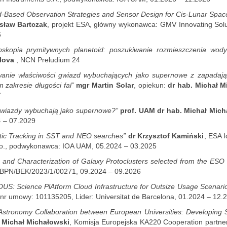
-Based Observation Strategies and Sensor Design for Cis-Lunar Space
sław Bartczak
, projekt ESA, główny wykonawca: GMV Innovating Sol
6
oskopia prymitywnych planetoid: poszukiwanie rozmieszczenia wo
lova
, NCN Preludium 24
anie właściwości gwiazd wybuchających jako supernowe z zapadają
m zakresie długości fal”
mgr Martin Solar
, opiekun:
dr hab. Michał M
7
gwiazdy wybuchają jako supernowe?”
prof. UAM dr hab. Michał Mich
 – 07.2029
tic Tracking in SST and NEO searches”
dr Krzysztof Kamiński
, ESA 
.o., podwykonawca: IOA UAM, 05.2024 – 03.2025
 and Characterization of Galaxy Protoclusters selected from the ES
BPN/BEK/2023/1/00271, 09.2024 – 09.2026
US: Science PlAtform Cloud Infrastructure for Outsize Usage Scenari
nr umowy: 101135205, Lider: Universitat de Barcelona, 01.2024 – 12.
Astronomy Collaboration between European Universities: Developing S
. Michał Michałowski
, Komisja Europejska KA220 Cooperation partne