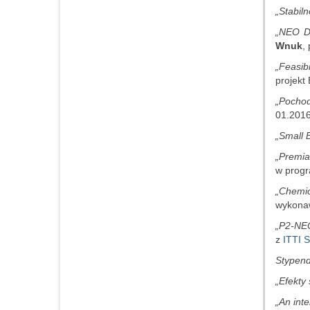
„Stabil
„NEO D
Wnuk
,
„Feasib
projekt
„Pochod
01.2016
„Small 
„Premia
w progr
„Chemic
wykona
„P2-NEO
z
ITTI S
Stypend
„Efekty 
„An inte