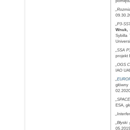
pomięd
„Rozmia
09.30.2
„P3-SST
Wnuk, 
Sybilla
Univers
„SSA P
projekt
„OGS C
IAO UAM
„
EUROPL
główny
02.2020
„SPACE 
ESA, gł
„Interf
„Błyski
05.2019