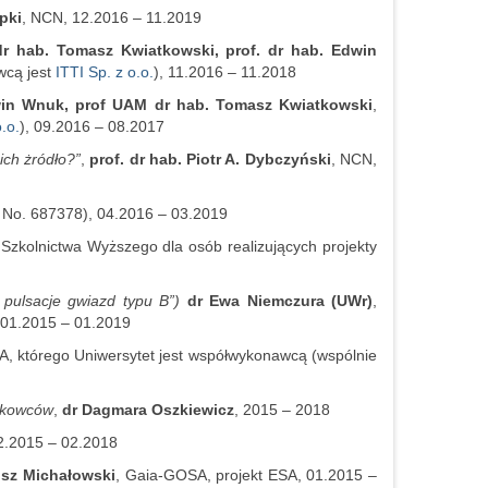
pki
, NCN, 12.2016 – 11.2019
r hab. Tomasz Kwiatkowski, prof. dr hab. Edwin
wcą jest
ITTI Sp. z o.o.
), 11.2016 – 11.2018
win Wnuk, prof UAM dr hab. Tomasz Kwiatkowski
,
.o.
), 09.2016 – 08.2017
ich żródło?”
,
prof. dr hab. Piotr A. Dybczyński
, NCN,
No. 687378), 04.2016 – 03.2019
i Szkolnictwa Wyższego dla osób realizujących projekty
 pulsacje gwiazd typu B”)
dr Ewa Niemczura (UWr)
,
 01.2015 – 01.2019
A, którego Uniwersytet jest współwykonawcą (wspólnie
aukowców
,
dr Dagmara Oszkiewicz
, 2015 – 2018
2.2015 – 02.2018
usz Michałowski
, Gaia-GOSA, projekt ESA, 01.2015 –