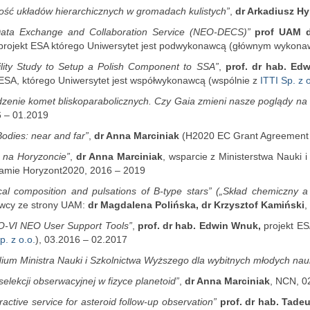
ność układów hierarchicznych w gromadach kulistych”
,
dr Arkadiusz Hy
ata Exchange and Collaboration Service (NEO-DECS)”
prof UAM d
 projekt ESA którego Uniwersytet jest podwykonawcą (głównym wykona
ility Study to Setup a Polish Component to SSA”
,
prof. dr hab. Ed
 ESA, którego Uniwersytet jest współwykonawcą (wspólnie z
ITTI Sp. z o
zenie komet bliskoparabolicznych. Czy Gaia zmieni nasze poglądy na 
 – 01.2019
Bodies: near and far”
,
dr Anna Marciniak
(H2020 EC Grant Agreement 
 na Horyzoncie”
,
dr Anna Marciniak
, wsparcie z Ministerstwa Nauki 
amie Horyzont2020, 2016 – 2019
al composition and pulsations of B-type stars” („Skład chemiczny a
wcy ze strony UAM:
dr Magdalena Polińska, dr Krzysztof Kamiński
,
-VI NEO User Support Tools”
,
prof. dr hab. Edwin Wnuk,
projekt ES
p. z o.o.
), 03.2016 – 02.2017
ium Ministra Nauki i Szkolnictwa Wyższego dla wybitnych młodych n
selekcji obserwacyjnej w fizyce planetoid”
,
dr Anna Marciniak
, NCN, 0
ractive service for asteroid follow-up observation”
prof. dr hab. Tade