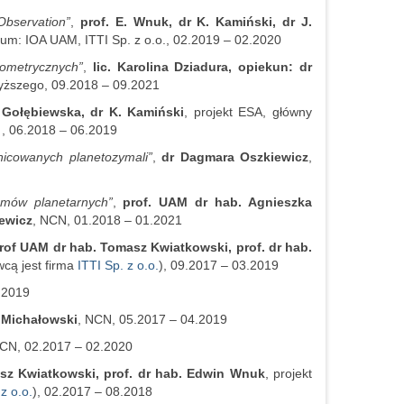
Observation”
,
prof. E. Wnuk, dr K. Kamiński, dr J.
um: IOA UAM, ITTI Sp. z o.o., 02.2019 – 02.2020
rometrycznych”
,
lic. Karolina Dziadura, opiekun: dr
Wyższego, 09.2018 – 09.2021
. Gołębiewska, dr K. Kamiński
, projekt ESA, główny
, 06.2018 – 06.2019
icowanych planetozymali”
,
dr Dagmara Oszkiewicz
,
emów planetarnych”
,
prof. UAM dr hab. Agnieszka
ewicz
, NCN, 01.2018 – 01.2021
rof UAM dr hab. Tomasz Kwiatkowski, prof. dr hab.
cą jest firma
ITTI Sp. z o.o.
), 09.2017 – 03.2019
.2019
 Michałowski
, NCN, 05.2017 – 04.2019
NCN, 02.2017 – 02.2020
sz Kwiatkowski, prof. dr hab. Edwin Wnuk
, projekt
z o.o.
), 02.2017 – 08.2018