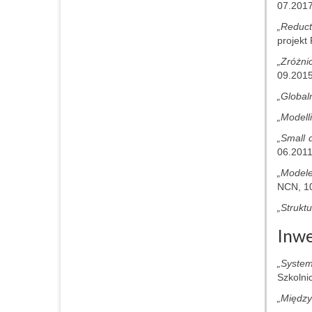
07.201
„Reduct
projekt
„Zróżni
09.201
„Global
„Modell
„Small 
06.201
„Modele
NCN, 1
„Strukt
Inwe
„System
Szkolni
„Między