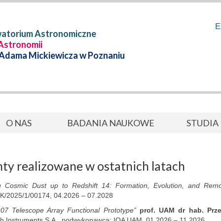
E
watorium Astronomiczne
 Astronomii
 Adama Mickiewicza w Poznaniu
O NAS
BADANIA NAUKOWE
STUDIA
ty realizowane w ostatnich latach
g Cosmic Dust up to Redshift 14: Formation, Evolution, and Remo
/2025/1/00174, 04.2026 – 07.2028
07 Telescope Array Functional Prototype”
prof. UAM dr hab. Prz
h Instruments S.A., podwykonawca: IOA UAM, 01.2026 – 11.2026