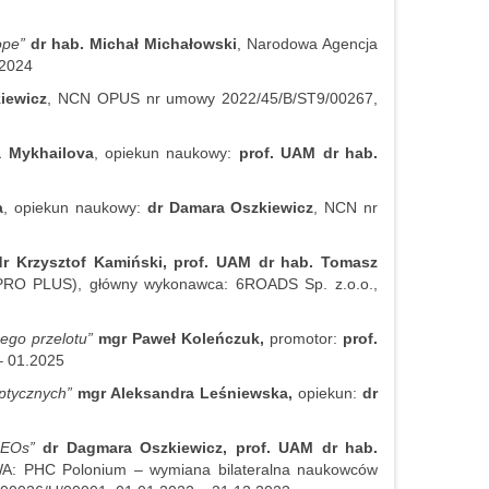
cope”
dr hab. Michał Michałowski
, Narodowa Agencja
.2024
iewicz
, NCN OPUS nr umowy 2022/45/B/ST9/00267,
a Mykhailova
, opiekun naukowy:
prof. UAM dr hab.
a
, opiekun naukowy:
dr Damara Oszkiewicz
, NCN nr
dr Krzysztof Kamiński, prof. UAM dr hab. Tomasz
XPRO PLUS), główny wykonawca: 6ROADS Sp. z.o.o.,
nego przelotu”
mgr Paweł Koleńczuk,
promotor:
prof.
– 01.2025
iptycznych”
mgr Aleksandra Leśniewska,
opiekun:
dr
 NEOs”
dr Dagmara Oszkiewicz, prof. UAM dr hab.
A: PHC Polonium – wymiana bilateralna naukowców