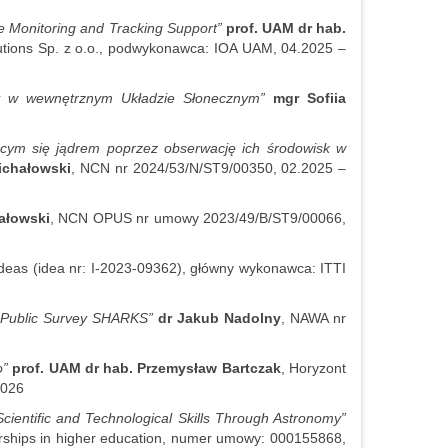
 Monitoring and Tracking Support”
prof. UAM dr hab.
utions Sp. z o.o., podwykonawca: IOA UAM, 04.2025 –
dy w wewnętrznym Układzie Słonecznym”
mgr Sofiia
cym się jądrem poprzez obserwację ich środowisk w
ichałowski
, NCN nr 2024/53/N/ST9/00350, 02.2025 –
ałowski
, NCN OPUS nr umowy 2023/49/B/ST9/00066,
Ideas (idea nr: I-2023-09362), główny wykonawca: ITTI
O Public Survey SHARKS”
dr Jakub Nadolny
, NAWA nr
o”
prof. UAM dr hab. Przemysław Bartczak
, Horyzont
2026
cientific and Technological Skills Through Astronomy”
rships in higher education, numer umowy: 000155868,