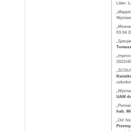
Lider: 
„Mappin
Wymiany
„Masowe
03.04.2
„Specj
Tomasz
„Improv
2022/45
„SCOUT
Kwiatk
członko
„Wyznac
UAM dr
„Pomiar
hab. M
„Od hi
Przemy