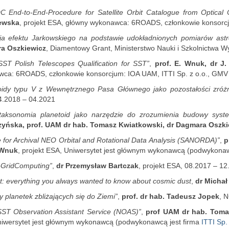
 End-to-End-Procedure for Satellite Orbit Catalogue from Optical 
ewska
, projekt ESA, główny wykonawca: 6ROADS, członkowie konsorcj
ja efektu Jarkowskiego na podstawie udokładnionych pomiarów ast
a Oszkiewicz
, Diamentowy Grant, Ministerstwo Nauki i Szkolnictwa 
SST Polish Telescopes Qualification for SST”
,
prof. E. Wnuk, dr J
ca: 6ROADS, członkowie konsorcjum: IOA UAM, ITTI Sp. z o.o., GMV 
oidy typu V z Wewnętrznego Pasa Głównego jako pozostałości zróżn
.2018 – 04.2021
taksonomia planetoid jako narzędzie do zrozumienia budowy syst
zyńska, prof. UAM dr hab. Tomasz Kwiatkowski, dr Dagmara Oszki
e for Archival NEO Orbital and Rotational Data Analysis (SANORDA)”
,
p
 Wnuk
, projekt ESA, Uniwersytet jest głównym wykonawcą (podwykonaw
-GridComputing”
,
dr Przemysław Bartczak
, projekt ESA, 08.2017 – 12
: everything you always wanted to know about cosmic dust
,
dr Michał
y planetek zbliżających się do Ziemi”
,
prof. dr hab. Tadeusz Jopek
, 
T Observation Assistant Service (NOAS)”
,
prof UAM dr hab. Toma
iwersytet jest głównym wykonawcą (podwykonawcą jest firma
ITTI Sp. 