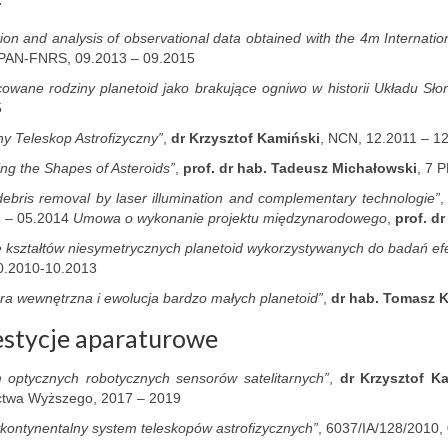
7
ion and analysis of observational data obtained with the 4m Internatio
 PAN-FNRS, 09.2013 – 09.2015
cowane rodziny planetoid jako brakujące ogniwo w historii Układu Sł
5
ny Teleskop Astrofizyczny”
,
dr Krzysztof Kamiński
, NCN, 12.2011 – 12
ing the Shapes of Asteroids”
,
prof. dr hab. Tadeusz Michałowski
, 7 
debris removal by laser illumination and complementary technologie”
1 – 05.2014
Umowa o wykonanie projektu międzynarodowego
,
prof. d
 kształtów niesymetrycznych planetoid wykorzystywanych do badań ef
0.2010-10.2013
ura wewnętrzna i ewolucja bardzo małych planetoid”
,
dr hab. Tomasz 
stycje aparaturowe
 optycznych robotycznych sensorów satelitarnych”
,
dr Krzysztof K
ctwa Wyższego, 2017 – 2019
kontynentalny system teleskopów astrofizycznych”
, 6037/IA/128/2010,