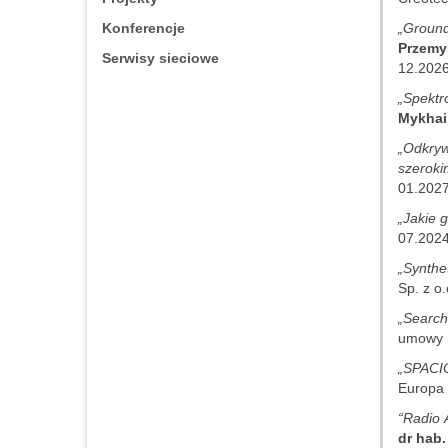
Konferencje
„Ground
Przemy
Serwisy sieciowe
12.202
„Spektr
Mykhai
„Odkryw
szeroki
01.202
„Jakie 
07.2024
„Synthe
Sp. z o
„Search
umowy 
„SPACIO
Europa 
“Radio 
dr hab