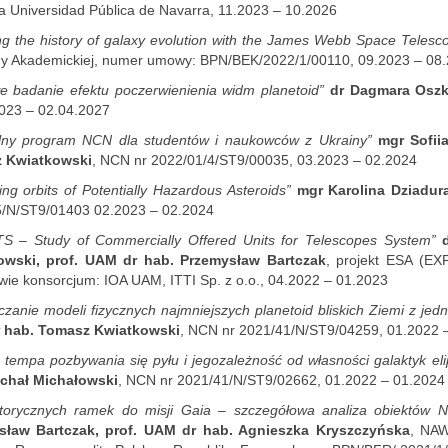
La Universidad Pública de Navarra, 11.2023 – 10.2026
g the history of galaxy evolution with the James Webb Space Teles
 Akademickiej, numer umowy: BPN/BEK/2022/1/00110, 09.2023 – 08
 badanie efektu poczerwienienia widm planetoid”
dr Dagmara Oszk
023 – 02.04.2027
alny program NCN dla studentów i naukowców z Ukrainy”
mgr Sofii
 Kwiatkowski
, NCN nr 2022/01/4/ST9/00035, 03.2023 – 02.2024
ing orbits of Potentially Hazardous Asteroids”
mgr Karolina Dziadur
/N/ST9/01403 02.2023 – 02.2024
S – Study of Commercially Offered Units for Telescopes System”
owski, prof. UAM dr hab. Przemysław Bartczak
, projekt ESA (E
wie konsorcjum: IOA UAM, ITTI Sp. z o.o., 04.2022 – 01.2023
zanie modeli fizycznych najmniejszych planetoid bliskich Ziemi z jed
 hab. Tomasz Kwiatkowski
, NCN nr 2021/41/N/ST9/04259, 01.2022 
 tempa pozbywania się pyłu i jegozależność od własności galaktyk el
ichał Michałowski
, NCN nr 2021/41/N/ST9/02662, 01.2022 – 01.2024
storycznych ramek do misji Gaia – szczegółowa analiza obiektów
sław Bartczak, prof. UAM dr hab. Agnieszka Kryszczyńska
, NAW