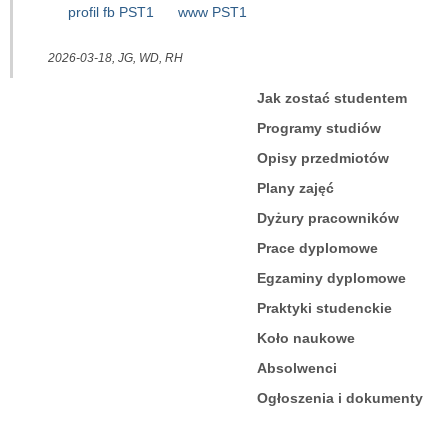
profil fb PST1
www PST1
Prace dyplomowe
2026-03-18, JG, WD, RH
Egzaminy dyplomowe
Jak zostać studentem
Praktyki studenckie
Programy studiów
Koło naukowe
Opisy przedmiotów
Plany zajęć
Absolwenci
Dyżury pracowników
Ogłoszenia i dokumenty
Prace dyplomowe
Egzaminy dyplomowe
POPULARYZACJA
Praktyki studenckie
Wykłady otwarte
Koło naukowe
Absolwenci
Pokazy nieba
Ogłoszenia i dokumenty
Lekcje astronomii