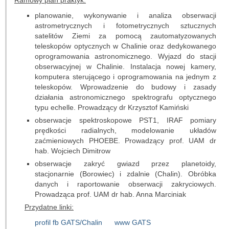
Ramowy plan praktyk:
Granty
planowanie, wykonywanie i analiza obserwacji
astrometrycznych i fotometrycznych sztucznych
Projekty
satelitów Ziemi za pomocą zautomatyzowanych
teleskopów optycznych w Chalinie oraz dedykowanego
Konferencje
oprogramowania astronomicznego. Wyjazd do stacji
obserwacyjnej w Chalinie. Instalacja nowej kamery,
Serwisy sieciowe
komputera sterującego i oprogramowania na jednym z
teleskopów. Wprowadzenie do budowy i zasady
działania astronomicznego spektrografu optycznego
STUDIA
typu echelle. Prowadzący dr Krzysztof Kamiński
Jak zostać studentem
obserwacje spektroskopowe PST1, IRAF pomiary
prędkości radialnych, modelowanie układów
zaćmieniowych PHOEBE. Prowadzący prof. UAM dr
Programy studiów
hab. Wojciech Dimitrow
obserwacje zakryć gwiazd przez planetoidy,
Opisy przedmiotów
stacjonarnie (Borowiec) i zdalnie (Chalin). Obróbka
danych i raportowanie obserwacji zakryciowych.
Plany zajęć
Prowadząca prof. UAM dr hab. Anna Marciniak
Przydatne linki:
Dyżury pracowników
profil fb GATS/Chalin
www GATS