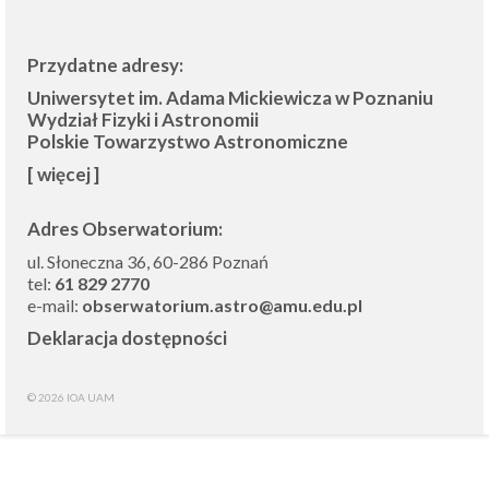
Inna działalność
Przydatne adresy:
Fundacja Ziemia i Kosmos
Uniwersytet im. Adama Mickiewicza w Poznaniu
Wydział Fizyki i Astronomii
Noc Naukowców
Polskie Towarzystwo Astronomiczne
[ więcej ]
Układ Słoneczny przy Słonecznej 36
Meteoryt Morasko
Adres Obserwatorium:
ul. Słoneczna 36, 60-286 Poznań
Nasze planetoidy
tel:
61 829 2770
e-mail:
obserwatorium.astro@amu.edu.pl
Zapytaj astronoma
Deklaracja dostępności
Dla miłośników
© 2026 IOA UAM