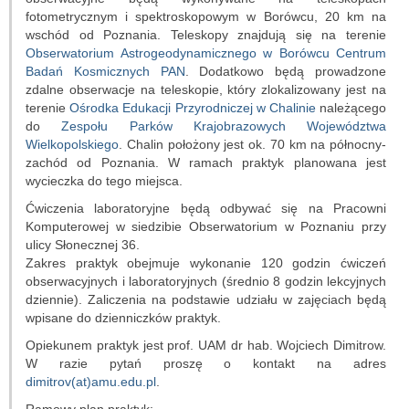
Pracownicy
fotometrycznym i spektroskopowym w Borówcu, 20 km na
wschód od Poznania. Teleskopy znajdują się na terenie
Teleskopy
Obserwatorium Astrogeodynamicznego w Borówcu
Centrum
Badań Kosmicznych PAN
. Dodatkowo będą prowadzone
Biblioteka
zdalne obserwacje na teleskopie, który zlokalizowany jest na
terenie
Ośrodka Edukacji Przyrodniczej w Chalinie
należącego
do
Zespołu Parków Krajobrazowych Województwa
Infrastruktura
Wielkopolskiego
. Chalin położony jest ok. 70 km na północny-
zachód od Poznania. W ramach praktyk planowana jest
Kontakt
wycieczka do tego miejsca.
Ćwiczenia laboratoryjne będą odbywać się na Pracowni
Kalendarz
Komputerowej w siedzibie Obserwatorium w Poznaniu przy
ulicy Słonecznej 36.
BADANIA NAUKOWE
Zakres praktyk obejmuje wykonanie 120 godzin ćwiczeń
obserwacyjnych i laboratoryjnych (średnio 8 godzin lekcyjnych
Dziedziny badań
dziennie). Zaliczenia na podstawie udziału w zajęciach będą
wpisane do dzienniczków praktyk.
Seminaria
Opiekunem praktyk jest prof. UAM dr hab. Wojciech Dimitrow.
W razie pytań proszę o kontakt na adres
Publikacje
dimitrov(at)amu.edu.pl
.