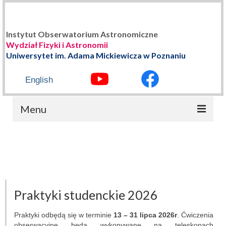
Instytut Obserwatorium Astronomiczne
Wydział Fizyki i Astronomii
Uniwersytet im. Adama Mickiewicza w Poznaniu
English
Menu
STRONA GŁÓWNA
O NAS
Władze Instytutu
Praktyki studenckie 2026
Historia
Praktyki odbędą się w terminie
13 – 31 lipca 2026r
. Ćwiczenia
obserwacyjne będą wykonywane na teleskopach