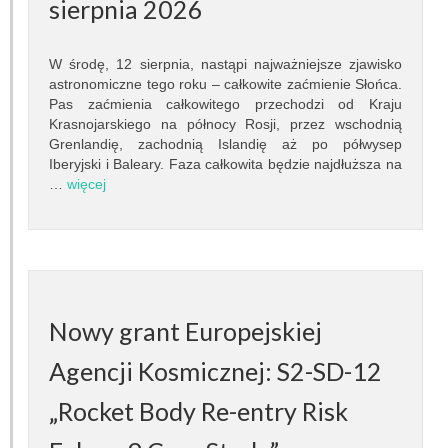
Pracownicy
sierpnia 2026
Teleskopy
W środę, 12 sierpnia, nastąpi najważniejsze zjawisko
astronomiczne tego roku – całkowite zaćmienie Słońca.
Biblioteka
Pas zaćmienia całkowitego przechodzi od Kraju
Krasnojarskiego na północy Rosji, przez wschodnią
Infrastruktura
Grenlandię, zachodnią Islandię aż po półwysep
Iberyjski i Baleary. Faza całkowita będzie najdłuższa na
…
więcej
Kontakt
Kalendarz
BADANIA NAUKOWE
Dziedziny badań
Nowy grant Europejskiej
Seminaria
Agencji Kosmicznej: S2-SD-12
„Rocket Body Re-entry Risk
Publikacje