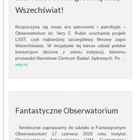
Inna działalność
Wszechświat!
Fundacja Ziemia i Kosmos
Rozpoczyna się nowa era astronomii i astrofizyki –
Obserwatorium im. Very C. Rubin uruchamia projekt
Noc Naukowców
LSST, czyli najbardziej szczegółowy filmowy zapis
Wszechświata. W inicjatywie tej bierze udział polskie
Układ Słoneczny przy Słonecznej 36
konsorcjum złożone z ośmiu instytucji, któremu
przewodzi Narodowe Centrum Badań Jądrowych. Po …
Meteoryt Morasko
więcej
Nasze planetoidy
Zapytaj astronoma
Dla miłośników
Fantastyczne Obserwatorium
Serdecznie zapraszamy do udziału w Fantastycznym
Obserwatorium! 17 czerwca 2026 roku Instytut