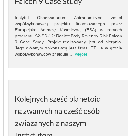
Falcon 9 Case Study”
Granty
Projekty
Instytut Obserwatorium Astronomiczne został
współwykonawcą projektu finansowanego przez
Europejską Agencję Kosmiczną (ESA) w ramach
Konferencje
programu S2-SD-12: Rocket Body Re-entry Risk Falcon
9 Case Study. Projekt realizowany jest od sierpnia.
Serwisy sieciowe
Jego głównym wykonawcą jest firma ITTI, a w gronie
współwykonawców znajduje …
więcej
STUDIA
Jak zostać studentem
Programy studiów
Kolejnych sześć planetoid
Opisy przedmiotów
nazwanych na cześć osób
Plany zajęć
związanych z naszym
Dyżury pracowników
Instytutem