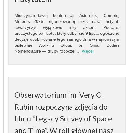
Prace dyplomowe
Międzynarodowej konferencji Asteroids, Comets,
Egzaminy dyplomowe
Meteors 2026, organizowanej przez nasz Instytut,
towarzyszył wyjątkowo miły akcent. Podczas
Praktyki studenckie
uroczystego bankietu, który odbył się 9 lipca, ogłoszono
decyzje opublikowane tego samego dnia w najnowszym
biuletynie Working Group on Small Bodies
Koło naukowe
Nomenclature — grupy roboczej …
więcej
Absolwenci
Ogłoszenia i dokumenty
POPULARYZACJA
Obserwatorium im. Very C.
Wykłady otwarte
Rubin rozpoczyna zdjęcia do
Pokazy nieba
filmu “Legacy Survey of Space
Lekcje astronomii
and Time”. W roli głównej nasz