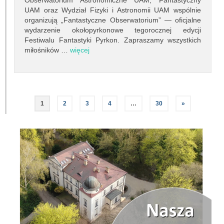
Obserwatorium Astronomiczne UAM, Fantastyczny
UAM oraz Wydział Fizyki i Astronomii UAM wspólnie
organizują „Fantastyczne Obserwatorium” — oficjalne
wydarzenie okołopyrkonowe tegorocznej edycji
Festiwalu Fantastyki Pyrkon. Zapraszamy wszystkich
miłośników …
więcej
1
2
3
4
…
30
»