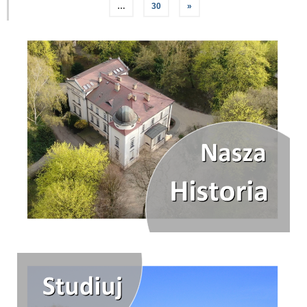
…
30
»