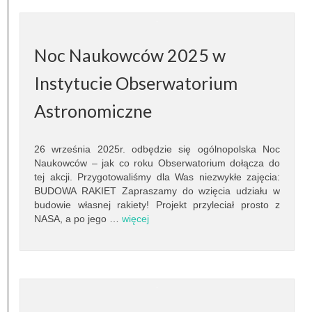
Prace dyplomowe
Egzaminy dyplomowe
Noc Naukowców 2025 w
Praktyki studenckie
Instytucie Obserwatorium
Astronomiczne
Koło naukowe
Absolwenci
26 września 2025r. odbędzie się ogólnopolska Noc
Naukowców – jak co roku Obserwatorium dołącza do
Ogłoszenia i dokumenty
tej akcji. Przygotowaliśmy dla Was niezwykłe zajęcia:
BUDOWA RAKIET Zapraszamy do wzięcia udziału w
POPULARYZACJA
budowie własnej rakiety! Projekt przyleciał prosto z
NASA, a po jego …
więcej
Wykłady otwarte
Pokazy nieba
Lekcje astronomii