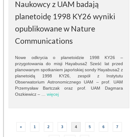
Naukowcy z UAM badają
Inna działalność
planetoidę 1998 KY26 wyniki
Fundacja Ziemia i Kosmos
opublikowane w Nature
Noc Naukowców
Communications
Układ Słoneczny przy Słonecznej 36
Nowe odkrycia o planetoidzie 1998 KY26 –
Meteoryt Morasko
przygotowania do misji Hayabusa2 Sześć lat przed
planowanym spotkaniem japońskiej sondy Hayabusa2 z
planetoidą 1998 KY26, zespół z Instytutu
Nasze planetoidy
Obserwatorium Astronomicznego UAM – prof. UAM
Przemysław Bartczak oraz prof. UAM Dagmara
Zapytaj astronoma
Oszkiewicz – …
więcej
Dla miłośników
«
1
2
3
4
5
6
7