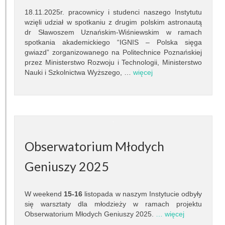
Pracownicy
18.11.2025r. pracownicy i studenci naszego Instytutu
wzięli udział w spotkaniu z drugim polskim astronautą
Teleskopy
dr Sławoszem Uznańskim-Wiśniewskim w ramach
spotkania akademickiego “IGNIS – Polska sięga
Biblioteka
gwiazd” zorganizowanego na Politechnice Poznańskiej
przez Ministerstwo Rozwoju i Technologii, Ministerstwo
Infrastruktura
Nauki i Szkolnictwa Wyższego, …
więcej
Kontakt
Kalendarz
BADANIA NAUKOWE
Obserwatorium Młodych
Dziedziny badań
Geniuszy 2025
Seminaria
W weekend
15-16
listopada w naszym Instytucie odbyły
się warsztaty dla młodzieży w ramach projektu
Publikacje
Obserwatorium Młodych Geniuszy 2025.
… więcej