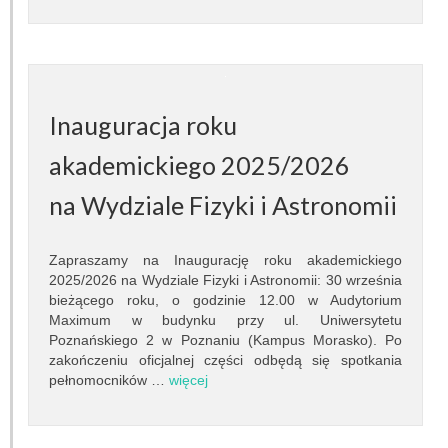
Granty
Projekty
Konferencje
Inauguracja roku
Serwisy sieciowe
akademickiego 2025/2026
STUDIA
na Wydziale Fizyki i Astronomii
Jak zostać studentem
Zapraszamy na Inaugurację roku akademickiego
Programy studiów
2025/2026 na Wydziale Fizyki i Astronomii: 30 września
bieżącego roku, o godzinie 12.00 w Audytorium
Maximum w budynku przy ul. Uniwersytetu
Opisy przedmiotów
Poznańskiego 2 w Poznaniu (Kampus Morasko). Po
zakończeniu oficjalnej części odbędą się spotkania
Plany zajęć
pełnomocników …
więcej
Dyżury pracowników