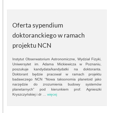
Prace dyplomowe
Egzaminy dyplomowe
Oferta sypendium
Praktyki studenckie
doktoranckiego w ramach
Koło naukowe
projektu NCN
Absolwenci
Instytut Obserwatorium Astronomiczne, Wydział Fizyki,
Ogłoszenia i dokumenty
Uniwersytet im. Adama Mickiewicza w Poznaniu,
poszukuje kandydata/kandydatki na doktoranta.
POPULARYZACJA
Doktorant będzie pracował w ramach projektu
badawczego NCN “Nowa taksonomia planetoid jako
Wykłady otwarte
narzędzie do zrozumienia budowy systemów
planetarnych” pod kierunkiem prof. Agnieszki
Kryszczyńskiej i dr …
więcej
Pokazy nieba
Lekcje astronomii