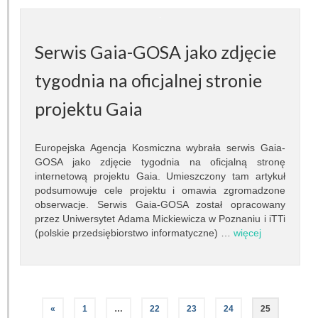
Inna działalność
Serwis Gaia-GOSA jako zdjęcie
Fundacja Ziemia i Kosmos
tygodnia na oficjalnej stronie
Noc Naukowców
projektu Gaia
Układ Słoneczny przy Słonecznej 36
Meteoryt Morasko
Europejska Agencja Kosmiczna wybrała serwis Gaia-
GOSA jako zdjęcie tygodnia na oficjalną stronę
internetową projektu Gaia. Umieszczony tam artykuł
Nasze planetoidy
podsumowuje cele projektu i omawia zgromadzone
obserwacje. Serwis Gaia-GOSA został opracowany
Zapytaj astronoma
przez Uniwersytet Adama Mickiewicza w Poznaniu i iTTi
(polskie przedsiębiorstwo informatyczne) …
więcej
Dla miłośników
«
1
…
22
23
24
25