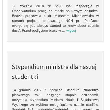
Pracownicy
11 stycznia 2018 dr An-li Tsai rozpoczęła w
Obserwatorium pracę na etacie naukowym adiunkta.
Teleskopy
Będzie pracowała z dr. Michałem Michałowskim w
ramach projektu badawczego NCN pt. „PanDust:
Biblioteka
everything you always wanted to know about cosmic
dust”. Przed podjęciem pracy w …
więcej
Infrastruktura
Kontakt
Kalendarz
Stypendium ministra dla naszej
BADANIA NAUKOWE
studentki
Dziedziny badań
Seminaria
14 grudnia 2017 r. Karolina Dziadura, studentka
pierwszego roku drugiego stopnia astronomii,
otrzymała stypendium Ministra Nauki i Szkolnictwa
Publikacje
Wyższego za wybitne osiągnięcia w czasie studiów.
Spośród 645 studentów/studentek nagrodzonych w