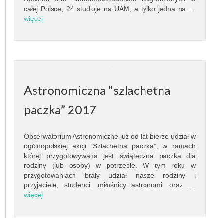
Granty
całej Polsce, 24 studiuje na UAM, a tylko jedna na …
więcej
Projekty
Konferencje
Serwisy sieciowe
Astronomiczna “szlachetna
STUDIA
paczka” 2017
Jak zostać studentem
Programy studiów
Obserwatorium Astronomiczne już od lat bierze udział w
ogólnopolskiej akcji “Szlachetna paczka”, w ramach
której przygotowywana jest świąteczna paczka dla
Opisy przedmiotów
rodziny (lub osoby) w potrzebie. W tym roku w
przygotowaniach brały udział nasze rodziny i
Plany zajęć
przyjaciele, studenci, miłośnicy astronomii oraz …
więcej
Dyżury pracowników