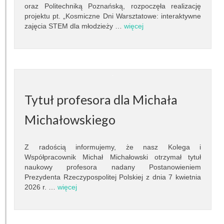
oraz Politechniką Poznańską, rozpoczęła realizację
Prace dyplomowe
projektu pt. „Kosmiczne Dni Warsztatowe: interaktywne
zajęcia STEM dla młodzieży …
więcej
Egzaminy dyplomowe
Praktyki studenckie
Koło naukowe
Tytuł profesora dla Michała
Absolwenci
Michałowskiego
Ogłoszenia i dokumenty
POPULARYZACJA
Z radością informujemy, że nasz Kolega i
Współpracownik Michał Michałowski otrzymał tytuł
Wykłady otwarte
naukowy profesora nadany Postanowieniem
Prezydenta Rzeczypospolitej Polskiej z dnia 7 kwietnia
2026 r. …
więcej
Pokazy nieba
Lekcje astronomii