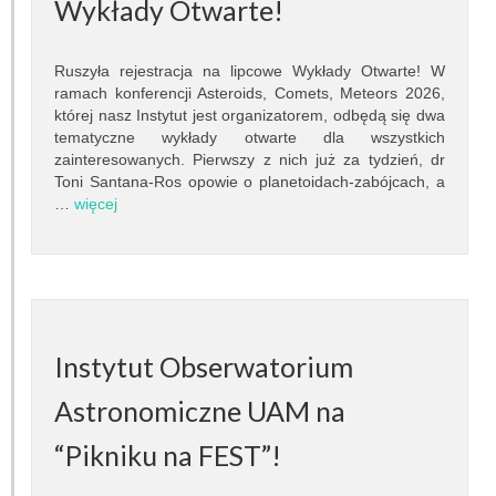
Pracownicy
Wykłady Otwarte!
Teleskopy
Ruszyła rejestracja na lipcowe Wykłady Otwarte! W
ramach konferencji Asteroids, Comets, Meteors 2026,
Biblioteka
której nasz Instytut jest organizatorem, odbędą się dwa
tematyczne wykłady otwarte dla wszystkich
Infrastruktura
zainteresowanych. Pierwszy z nich już za tydzień, dr
Toni Santana-Ros opowie o planetoidach-zabójcach, a
…
więcej
Kontakt
Kalendarz
BADANIA NAUKOWE
Dziedziny badań
Instytut Obserwatorium
Seminaria
Astronomiczne UAM na
“Pikniku na FEST”!
Publikacje