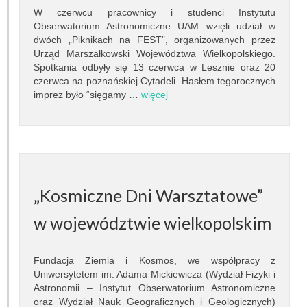
Granty
W czerwcu pracownicy i studenci Instytutu
Obserwatorium Astronomiczne UAM wzięli udział w
Projekty
dwóch „Piknikach na FEST”, organizowanych przez
Urząd Marszałkowski Województwa Wielkopolskiego.
Spotkania odbyły się 13 czerwca w Lesznie oraz 20
Konferencje
czerwca na poznańskiej Cytadeli. Hasłem tegorocznych
imprez było “sięgamy …
więcej
Serwisy sieciowe
STUDIA
Jak zostać studentem
„Kosmiczne Dni Warsztatowe”
Programy studiów
w województwie wielkopolskim
Opisy przedmiotów
Plany zajęć
Fundacja Ziemia i Kosmos, we współpracy z
Uniwersytetem im. Adama Mickiewicza (Wydział Fizyki i
Dyżury pracowników
Astronomii – Instytut Obserwatorium Astronomiczne
oraz Wydział Nauk Geograficznych i Geologicznych)