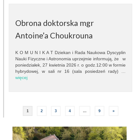
Inna działalność
Obrona doktorska mgr
Fundacja Ziemia i Kosmos
Antoine’a Choukrouna
Noc Naukowców
Układ Słoneczny przy Słonecznej 36
K O M U N I K A T Dziekan i Rada Naukowa Dyscyplin
Nauki Fizyczne i Astronomia uprzejmie informują, że w
Meteoryt Morasko
poniedziałek, 27 kwietnia 2026 r. o godz.12:00 w formie
hybrydowej, w sali nr 16 (sala posiedzeń rady) …
więcej
Nasze planetoidy
Zapytaj astronoma
Dla miłośników
1
2
3
4
…
9
»