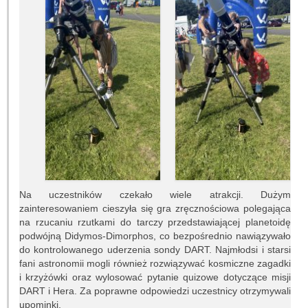
Granty
Projekty
Konferencje
Serwisy sieciowe
STUDIA
Jak zostać studentem
Programy studiów
Na uczestników czekało wiele atrakcji. Dużym
zainteresowaniem cieszyła się gra zręcznościowa polegająca
na rzucaniu rzutkami do tarczy przedstawiającej planetoidę
Opisy przedmiotów
podwójną Didymos-Dimorphos, co bezpośrednio nawiązywało
do kontrolowanego uderzenia sondy DART. Najmłodsi i starsi
Plany zajęć
fani astronomii mogli również rozwiązywać kosmiczne zagadki
i krzyżówki oraz wylosować pytanie quizowe dotyczące misji
Dyżury pracowników
DART i Hera. Za poprawne odpowiedzi uczestnicy otrzymywali
upominki.