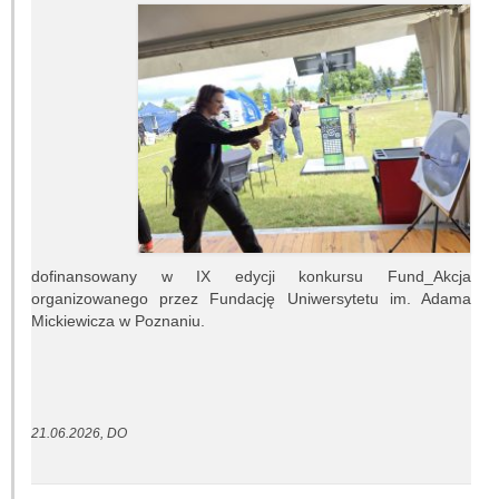
Inna działalność
Fundacja Ziemia i Kosmos
Noc Naukowców
Układ Słoneczny przy Słonecznej 36
Meteoryt Morasko
dofinansowany w IX edycji konkursu Fund_Akcja
Nasze planetoidy
organizowanego przez Fundację Uniwersytetu im. Adama
Mickiewicza w Poznaniu.
Zapytaj astronoma
Dla miłośników
21.06.2026, DO