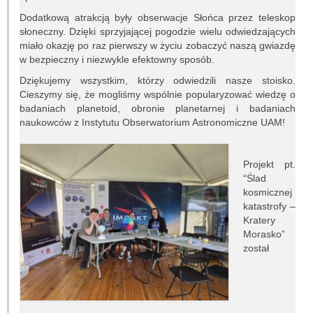
Prace dyplomowe
Dodatkową atrakcją były obserwacje Słońca przez teleskop
słoneczny. Dzięki sprzyjającej pogodzie wielu odwiedzających
Egzaminy dyplomowe
miało okazję po raz pierwszy w życiu zobaczyć naszą gwiazdę
w bezpieczny i niezwykle efektowny sposób.
Praktyki studenckie
Dziękujemy wszystkim, którzy odwiedzili nasze stoisko.
Cieszymy się, że mogliśmy wspólnie popularyzować wiedzę o
Koło naukowe
badaniach planetoid, obronie planetarnej i badaniach
naukowców z Instytutu Obserwatorium Astronomiczne UAM!
Absolwenci
Projekt pt.
Ogłoszenia i dokumenty
“Ślad
kosmicznej
POPULARYZACJA
katastrofy –
Kratery
Wykłady otwarte
Morasko”
został
Pokazy nieba
Lekcje astronomii