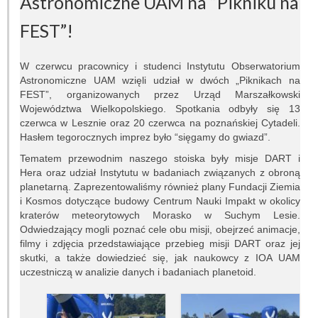
Astronomiczne UAM na “Pikniku na
Pracownicy
FEST”!
Teleskopy
Biblioteka
W czerwcu pracownicy i studenci Instytutu Obserwatorium
Astronomiczne UAM wzięli udział w dwóch „Piknikach na
FEST”, organizowanych przez Urząd Marszałkowski
Infrastruktura
Województwa Wielkopolskiego. Spotkania odbyły się 13
czerwca w Lesznie oraz 20 czerwca na poznańskiej Cytadeli.
Kontakt
Hasłem tegorocznych imprez było “sięgamy do gwiazd”.
Tematem przewodnim naszego stoiska były misje DART i
Kalendarz
Hera oraz udział Instytutu w badaniach związanych z obroną
planetarną. Zaprezentowaliśmy również plany Fundacji Ziemia
BADANIA NAUKOWE
i Kosmos dotyczące budowy Centrum Nauki Impakt w okolicy
kraterów meteorytowych Morasko w Suchym Lesie.
Dziedziny badań
Odwiedzający mogli poznać cele obu misji, obejrzeć animacje,
filmy i zdjęcia przedstawiające przebieg misji DART oraz jej
skutki, a także dowiedzieć się, jak naukowcy z IOA UAM
Seminaria
uczestniczą w analizie danych i badaniach planetoid.
Publikacje