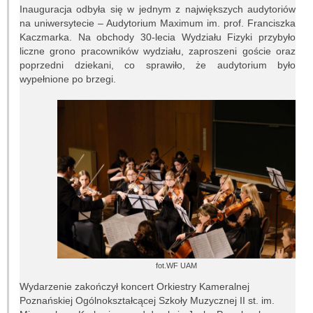
Inauguracja odbyła się w jednym z największych audytoriów
Prace dyplomowe
na uniwersytecie – Audytorium Maximum im. prof. Franciszka
Kaczmarka. Na obchody 30-lecia Wydziału Fizyki przybyło
Egzaminy dyplomowe
liczne grono pracowników wydziału, zaproszeni goście oraz
poprzedni dziekani, co sprawiło, że audytorium było
Praktyki studenckie
wypełnione po brzegi.
Koło naukowe
Absolwenci
Ogłoszenia i dokumenty
POPULARYZACJA
Wykłady otwarte
Pokazy nieba
fot.WF UAM
Wydarzenie zakończył koncert Orkiestry Kameralnej
Lekcje astronomii
Poznańskiej Ogólnokształcącej Szkoły Muzycznej II st. im.