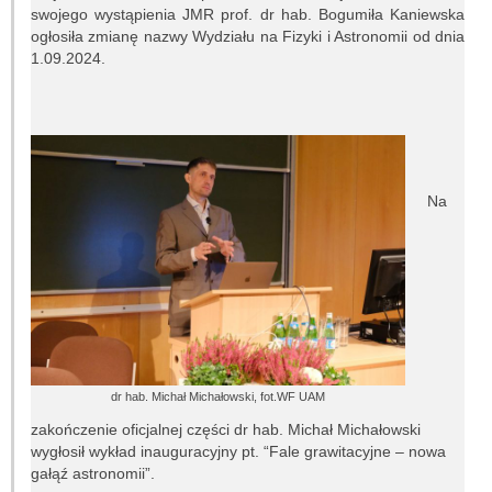
Granty
swojego wystąpienia JMR prof. dr hab. Bogumiła Kaniewska
ogłosiła zmianę nazwy Wydziału na Fizyki i Astronomii od dnia
Projekty
1.09.2024.
Konferencje
Serwisy sieciowe
Na
STUDIA
Jak zostać studentem
Programy studiów
Opisy przedmiotów
dr hab. Michał Michałowski, fot.WF UAM
Plany zajęć
zakończenie oficjalnej części dr hab. Michał Michałowski
wygłosił wykład inauguracyjny pt. “Fale grawitacyjne – nowa
Dyżury pracowników
gałąź astronomii”.