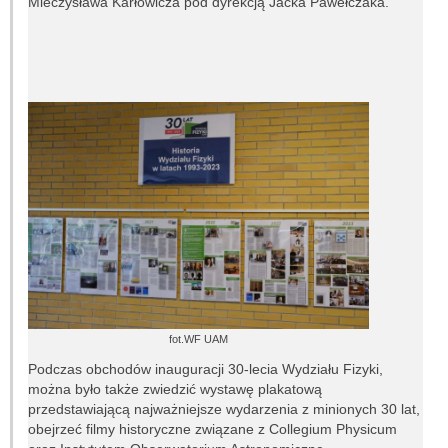
Mieczysława Karłowicza pod dyrekcją Jacka Pawełczaka.
Inna działalność
Fundacja Ziemia i Kosmos
Noc Naukowców
Układ Słoneczny przy Słonecznej 36
Meteoryt Morasko
Nasze planetoidy
Zapytaj astronoma
fot.WF UAM
Dla miłośników
Podczas obchodów inauguracji 30-lecia Wydziału Fizyki,
można było także zwiedzić wystawę plakatową
przedstawiającą najważniejsze wydarzenia z minionych 30 lat,
obejrzeć filmy historyczne związane z Collegium Physicum