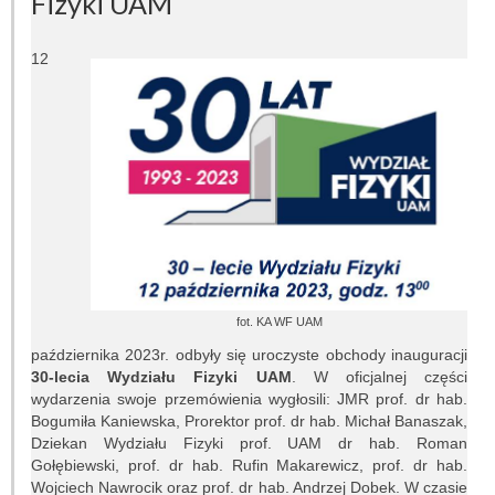
Fizyki UAM
Pracownicy
Teleskopy
12
Biblioteka
Infrastruktura
Kontakt
Kalendarz
BADANIA NAUKOWE
fot. KA WF UAM
Dziedziny badań
października 2023r. odbyły się uroczyste obchody inauguracji
30-lecia Wydziału Fizyki UAM
. W oficjalnej części
wydarzenia swoje przemówienia wygłosili: JMR prof. dr hab.
Seminaria
Bogumiła Kaniewska, Prorektor prof. dr hab. Michał Banaszak,
Dziekan Wydziału Fizyki prof. UAM dr hab. Roman
Publikacje
Gołębiewski, prof. dr hab. Rufin Makarewicz, prof. dr hab.
Wojciech Nawrocik oraz prof. dr hab. Andrzej Dobek. W czasie