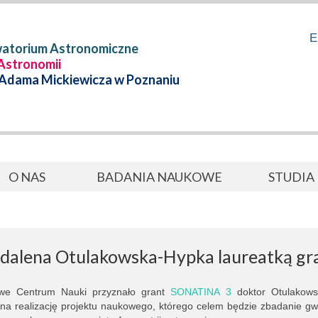
E
watorium Astronomiczne
 Astronomii
 Adama Mickiewicza w Poznaniu
O NAS
BADANIA NAUKOWE
STUDIA
dalena Otulakowska-Hypka laureatką g
we Centrum Nauki przyznało grant
SONATINA 3
doktor Otulakowsk
 na realizację projektu naukowego, którego celem będzie zbadanie gw