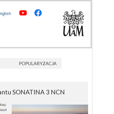
nglish
POPULARYZACJA
rantu SONATINA 3 NCN
iej-
iazd