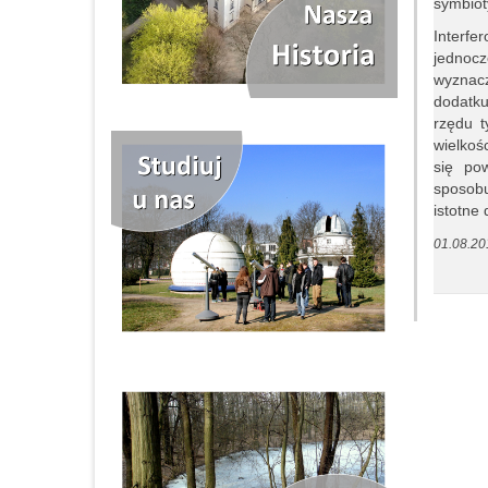
symbiot
Interfe
jednoc
wyznacz
dodatku
rzędu t
wielkoś
się po
sposobu
istotne
01.08.20