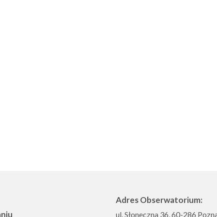
Adres Obserwatorium:
aniu
ul. Słoneczna 36, 60-286 Pozn