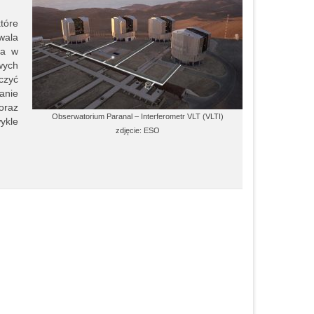
tóre
wala
 a w
wych
czyć
anie
oraz
Obserwatorium Paranal – Interferometr VLT (VLTI)
ykle
zdjęcie: ESO