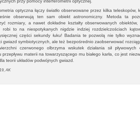
ycznych przy pomocy interferometrii optycznej.
rometria optyczna łączy światło obserwowane przez kilka teleskopów, k
ześnie obserwują ten sam obiekt astronomiczny. Metoda ta poz
yć rozmiary, a nawet dokładne kształty obserwowanych obiektów,
 robi to na niespotykanych nigdzie indziej rozdzielczościach kąto
ysięcznej części sekundy łuku! Badania te pozwolą nie tylko wyzna
ci gwiazd symbiotycznych, ale też bezpośrednio zaobserwować rozciąg
wierzchni czerwonego olbrzyma wskutek działania sił pływowych 
 przepływu materii na towarzyszącego mu białego karła, co jest niezw
 dla teorii układów podwójnych gwiazd.
19, AK