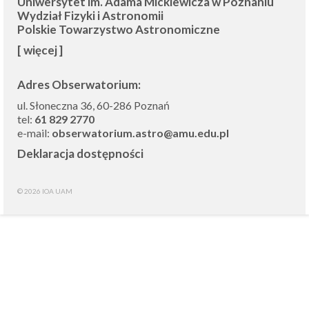
Uniwersytet im. Adama Mickiewicza w Poznaniu
Wydział Fizyki i Astronomii
Polskie Towarzystwo Astronomiczne
[ więcej ]
Adres Obserwatorium:
ul. Słoneczna 36, 60-286 Poznań
tel:
61 829 2770
e-mail:
obserwatorium.astro@amu.edu.pl
Deklaracja dostępności
© 2026 IOA UAM