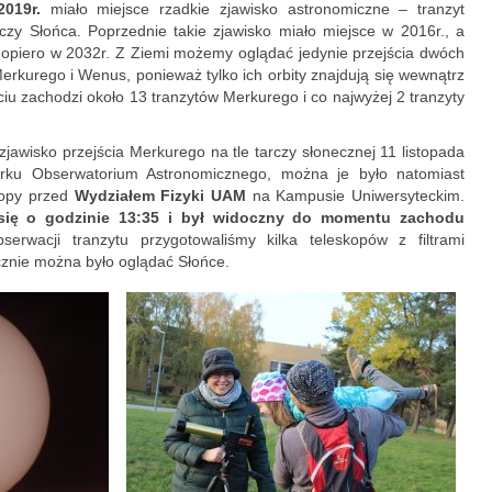
Pracownicy
2019r.
miało miejsce rzadkie zjawisko astronomiczne – tranzyt
rczy Słońca. Poprzednie takie zjawisko miało miejsce w 2016r., a
Teleskopy
opiero w 2032r. Z Ziemi możemy oglądać jedynie przejścia dwóch
erkurego i Wenus, ponieważ tylko ich orbity znajdują się wewnątrz
ciu zachodzi około 13 tranzytów Merkurego i co najwyżej 2 tranzyty
Biblioteka
jawisko przejścia Merkurego na tle tarczy słonecznej 11 listopada
Infrastruktura
arku Obserwatorium Astronomicznego, można je było natomiast
kopy przed
Wydziałem Fizyki UAM
na Kampusie Uniwersyteckim.
Kontakt
 się o godzinie 13:35 i był widoczny do momentu zachodu
serwacji tranzytu przygotowaliśmy kilka teleskopów z filtrami
Kalendarz
cznie można było oglądać Słońce.
BADANIA NAUKOWE
Dziedziny badań
Seminaria
Publikacje