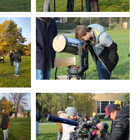
Prace dyplomowe
Egzaminy dyplomowe
Praktyki studenckie
Koło naukowe
Absolwenci
Ogłoszenia i dokumenty
POPULARYZACJA
Wykłady otwarte
Pokazy nieba
Lekcje astronomii