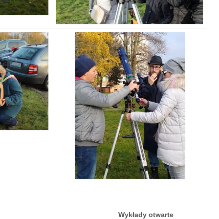
Inna działalność
Fundacja Ziemia i Kosmos
Noc Naukowców
Układ Słoneczny przy Słonecznej 36
Meteoryt Morasko
Nasze planetoidy
Zapytaj astronoma
Dla miłośników
Wykłady otwarte