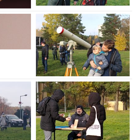
Granty
Projekty
Konferencje
Serwisy sieciowe
STUDIA
Jak zostać studentem
Programy studiów
Opisy przedmiotów
Plany zajęć
Dyżury pracowników