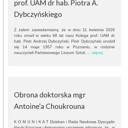
Pracownicy
prof. UAM dr hab. Piotra A.
Dybczyńskiego
Teleskopy
Biblioteka
Z żalem zawiadamiamy, że w dniu 11 kwietnia 2026
roku zmarł w wieku 68 lat nasz Kolega prof. UAM dr
Infrastruktura
hab. Piotr Andrzej Dybczyński. Piotr Dybczyński urodził
się 14 maja 1957 roku w Poznaniu, w rodzinie
nauczycieli Państwowego Liceum Sztuk …
Kontakt
więcej
Kalendarz
BADANIA NAUKOWE
Dziedziny badań
Obrona doktorska mgr
Seminaria
Antoine’a Choukrouna
Publikacje
K O M U N I K A T Dziekan i Rada Naukowa Dyscyplin
Nauki Fizyczne i Astronomia uprzejmie informują, że w