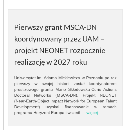
Inna działalność
Fundacja Ziemia i Kosmos
Pierwszy grant MSCA-DN
Noc Naukowców
koordynowany przez UAM –
Układ Słoneczny przy Słonecznej 36
projekt NEONET rozpocznie
Meteoryt Morasko
realizację w 2027 roku
Nasze planetoidy
Uniwersytet im. Adama Mickiewicza w Poznaniu po raz
pierwszy w swojej historii został koordynatorem
Zapytaj astronoma
prestiżowego grantu Marie Skłodowska-Curie Actions
Doctoral Networks (MSCA-DN). Projekt NEONET
Dla miłośników
(Near-Earth-Object Impact Network for European Talent
Development) uzyskał finansowanie w ramach
programu Horyzont Europa i wszedł …
więcej