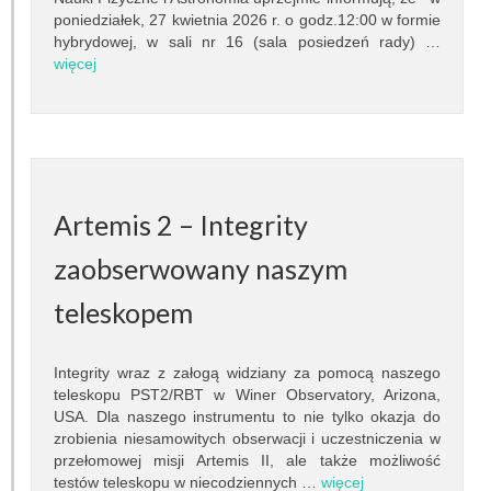
Granty
poniedziałek, 27 kwietnia 2026 r. o godz.12:00 w formie
hybrydowej, w sali nr 16 (sala posiedzeń rady) …
Projekty
więcej
Konferencje
Serwisy sieciowe
STUDIA
Artemis 2 – Integrity
Jak zostać studentem
zaobserwowany naszym
teleskopem
Programy studiów
Opisy przedmiotów
Integrity wraz z załogą widziany za pomocą naszego
teleskopu PST2/RBT w Winer Observatory, Arizona,
Plany zajęć
USA. Dla naszego instrumentu to nie tylko okazja do
zrobienia niesamowitych obserwacji i uczestniczenia w
Dyżury pracowników
przełomowej misji Artemis II, ale także możliwość
testów teleskopu w niecodziennych …
więcej