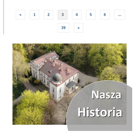
«
1
2
3
4
5
6
…
39
»