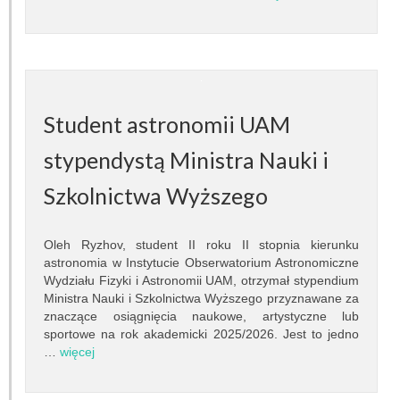
Prace dyplomowe
Egzaminy dyplomowe
Praktyki studenckie
Student astronomii UAM
Koło naukowe
stypendystą Ministra Nauki i
Absolwenci
Szkolnictwa Wyższego
Ogłoszenia i dokumenty
Oleh Ryzhov, student II roku II stopnia kierunku
POPULARYZACJA
astronomia w Instytucie Obserwatorium Astronomiczne
Wydziału Fizyki i Astronomii UAM, otrzymał stypendium
Wykłady otwarte
Ministra Nauki i Szkolnictwa Wyższego przyznawane za
znaczące osiągnięcia naukowe, artystyczne lub
sportowe na rok akademicki 2025/2026. Jest to jedno
Pokazy nieba
…
więcej
Lekcje astronomii